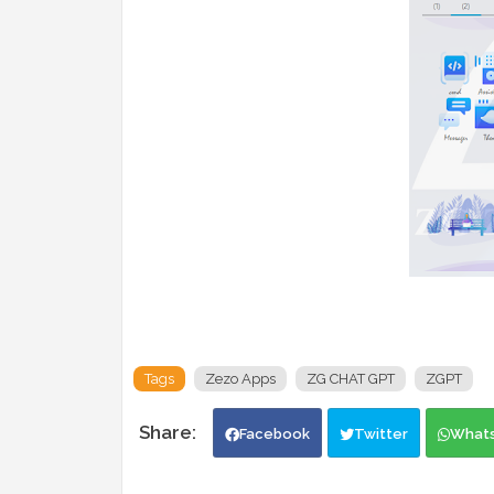
Tags
Zezo Apps
ZG CHAT GPT
ZGPT
Facebook
Twitter
What