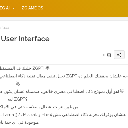
ZG AI
ZG AME OS
rface
User Interface
share
0
🌟 خليك ف المستقبل مع ZGPT! 🌟
تخيل تبقى معاك تقنية ذكاء اصطناعي مصري جامدة أ
🚀
ZGPT هو أول نموذج ذكاء اصطناعي مصري خالص، صممناه عشان يكون صديقك الذكي في أي حتة، حتى لو مفيش نت! 💡
ليه ZGPT؟
✅ من غير إنترنت: شغال بسلاسة حتى في الأماكن اللي مفيش فيها نت.
موجودة في أي حتة تانية.