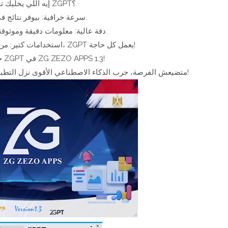
إيه اللي يخليك تختار ZGPT؟
سرعة خرافية: بيوفر نتائج في ثواني.
دقة عالية: معلومات دقيقة وموثوقة في كل مهمة.
استخدامات كتير: من البحث للترجمة للإبداع، ZGPT يعمل كل حاجة!
جهز نفسك مع ZGPT في ZG ZEZO APPS 1.3!
متضيعش الفرصة، جرب الذكاء الاصطناعي الأقوى نزل التطبيق دلوقتي واستمتع بتجربة مش هتنساها!