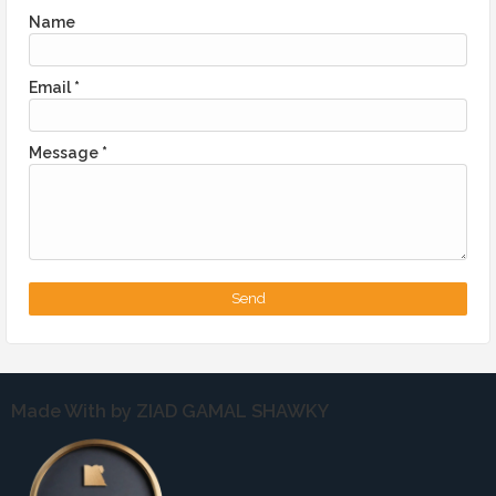
Name
Email
*
Message
*
Made With by ZIAD GAMAL SHAWKY