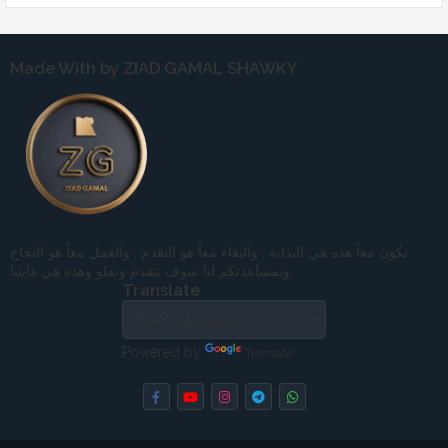
Made With by ZIAD GAMAL SHAWKY
نكون معاً هذه هي البداية , والبقاء معاً هو التقدم , والعمل معاً هو النجاح
وبمساعدتكم لنا سوف نتقدم ونعلو وهذه هي غايتنا.
Translate
Powered by
Translate