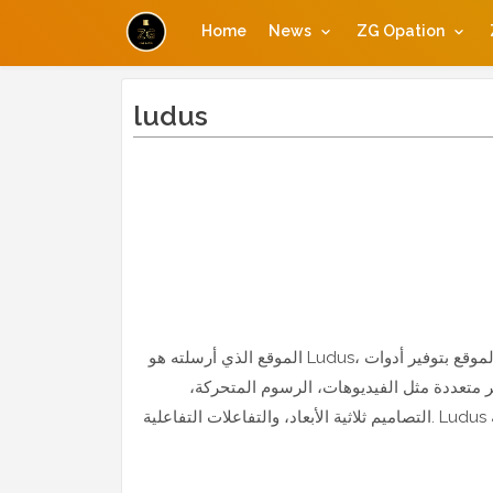
Home
News
ZG Opation
ludus
الموقع الذي أرسلته هو Ludus، وهو منصة مبتكرة لتقديم العروض التقديمية بطريقة تفاعلية وجذابة. يتميز الموقع بتوفير أدوات
 متعددة مثل الفيديوهات، الرسوم المتحركة،
التصاميم ثلاثية الأبعاد، والتفاعلات التفاعلية. Ludus موجه نحو المصممين، الفنانين، والمحترفين الذين يبحثون عن طرق إبداعية