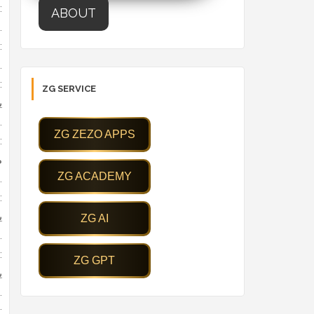
التصميم الحر والم
ABOUT
يوفر Ludus واجهة مستخدم تسمح بالتصميم الحر دون قيود، مما يتيح للمستخدمين إنشاء عروض تقديمي
دمج الوسائط المتعد
يمكن إضافة فيديوهات، صور، رسوم متحركة، ونماذج ثلاثية الأبعاد بسهولة، مما يجعل العروض التقديمية أك
التعاون الفعّا
ZG SERVICE
ي
والتعديل
التكامل مع أدوات أخ
المحترفين
عروض تقديمية تفاعل
ي
التعليمية
دعم للعروض الحي
ي
بسلاسة
الفئة المستهدف