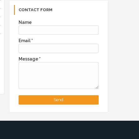
المصممون والفنانون: لإنشاء عروض تقديمية إبداعية تعكس أعمالهم الفنية 
CONTACT FORM
الفرق الإبداعية: للتعاون في إنشاء عروض تقديمية تفاعلية لمشا
Name
المتحدثون العامون: لإعداد عروض تقديمية ديناميكية تدعم خطبهم
الشركات الإبداعية: لعرض منتجات أو خدمات بطريقة مبتك
Email
*
Message
*