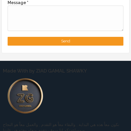
Message
*
Made With by ZIAD GAMAL SHAWKY
نكون معاً هذه هي البداية , والبقاء معاً هو التقدم , والعمل معاً هو النجاح
وبمساعدتكم لنا سوف نتقدم ونعلو وهذه هي غايتنا.