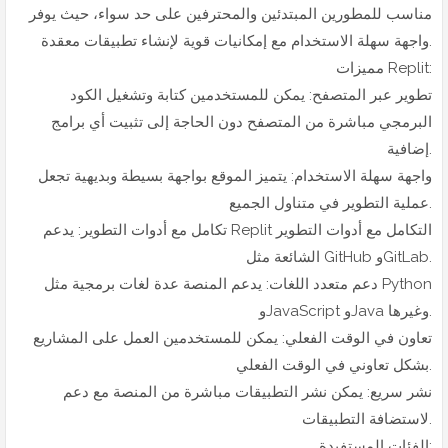
مناسب للمطورين المبتدئين والمحترفين على حد سواء، حيث يوفر
واجهة سهلة الاستخدام مع إمكانيات قوية لإنشاء تطبيقات معقدة.
مميزات Replit:
تطوير عبر المتصفح: يمكن للمستخدمين كتابة وتشغيل الكود
البرمجي مباشرة من المتصفح دون الحاجة إلى تثبيت أي برامج
إضافية.
واجهة سهلة الاستخدام: يتميز الموقع بواجهة بسيطة وبديهية تجعل
عملية التطوير في متناول الجميع.
تكامل مع أدوات التطوير: يدعم Replit التكامل مع أدوات التطوير
الشائعة مثل GitHub وGitLab.
دعم متعدد اللغات: يدعم المنصة عدة لغات برمجية مثل Python
وJavaScript وJava وغيرها.
تعاون في الوقت الفعلي: يمكن للمستخدمين العمل على المشاريع
بشكل تعاوني في الوقت الفعلي.
نشر سريع: يمكن نشر التطبيقات مباشرة من المنصة مع دعم
لاستضافة التطبيقات.
الفئات المستفيدة: