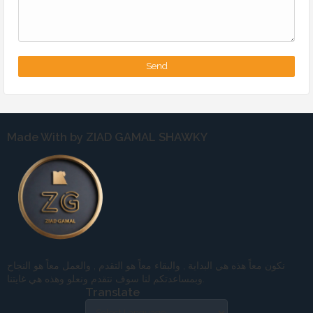
Made With by ZIAD GAMAL SHAWKY
نكون معاً هذه هي البداية , والبقاء معاً هو التقدم , والعمل معاً هو النجاح
وبمساعدتكم لنا سوف نتقدم ونعلو وهذه هي غايتنا.
Translate