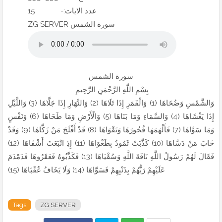
15 -:عدد الايات
ZG SERVER سورة الشمس
سورة الشمس
بِسْمِ اللَّهِ الرَّحْمَنِ الرَّحِيمِ
وَالشَّمْسِ وَضُحَاهَا (1) وَالْقَمَرِ إِذَا تَلَاهَا (2) وَالنَّهَارِ إِذَا جَلَّاهَا (3) وَاللَّيْلِ
إِذَا يَغْشَاهَا (4) وَالسَّمَاءِ وَمَا بَنَاهَا (5) وَالْأَرْضِ وَمَا طَحَاهَا (6) وَنَفْسٍ
وَمَا سَوَّاهَا (7) فَأَلْهَمَهَا فُجُورَهَا وَتَقْوَاهَا (8) قَدْ أَفْلَحَ مَنْ زَكَّاهَا (9) وَقَدْ
خَابَ مَنْ دَسَّاهَا (10) كَذَّبَتْ ثَمُودُ بِطَغْوَاهَا (11) إِذِ انْبَعَثَ أَشْقَاهَا (12)
فَقَالَ لَهُمْ رَسُولُ اللَّهِ نَاقَةَ اللَّهِ وَسُقْيَاهَا (13) فَكَذَّبُوهُ فَعَقَرُوهَا فَدَمْدَمَ
عَلَيْهِمْ رَبُّهُمْ بِذَنْبِهِمْ فَسَوَّاهَا (14) وَلَا يَخَافُ عُقْبَاهَا (15)
Tags
ZG SERVER