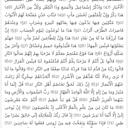
الْأَخْيَارِ (47) وَاذْكُرْ إِسْمَاعِيلَ وَالْيَسَعَ وَذَا الْكِفْلِ وَكُلٌّ مِنَ الْأَخْيَارِ (48)
هَذَا ذِكْرٌ وَإِنَّ لِلْمُتَّقِينَ لَحُسْنَ مَآَبٍ (49) جَنَّاتِ عَدْنٍ مُفَتَّحَةً لَهُمُ الْأَبْوَابُ
(50) مُتَّكِئِينَ فِيهَا يَدْعُونَ فِيهَا بِفَاكِهَةٍ كَثِيرَةٍ وَشَرَابٍ (51) وَعِنْدَهُمْ
قَاصِرَاتُ الطَّرْفِ أَتْرَابٌ (52) هَذَا مَا تُوعَدُونَ لِيَوْمِ الْحِسَابِ (53) إِنَّ
هَذَا لَرِزْقُنَا مَا لَهُ مِنْ نَفَادٍ (54) هَذَا وَإِنَّ لِلطَّاغِينَ لَشَرَّ مَآَبٍ (55) جَهَنَّمَ
يَصْلَوْنَهَا فَبِئْسَ الْمِهَادُ (56) هَذَا فَلْيَذُوقُوهُ حَمِيمٌ وَغَسَّاقٌ (57) وَآَخَرُ مِنْ
شَكْلِهِ أَزْوَاجٌ (58) هَذَا فَوْجٌ مُقْتَحِمٌ مَعَكُمْ لَا مَرْحَبًا بِهِمْ إِنَّهُمْ صَالُوا النَّارِ
(59) قَالُوا بَلْ أَنْتُمْ لَا مَرْحَبًا بِكُمْ أَنْتُمْ قَدَّمْتُمُوهُ لَنَا فَبِئْسَ الْقَرَارُ (60)
قَالُوا رَبَّنَا مَنْ قَدَّمَ لَنَا هَذَا فَزِدْهُ عَذَابًا ضِعْفًا فِي النَّارِ (61) وَقَالُوا مَا لَنَا
لَا نَرَى رِجَالًا كُنَّا نَعُدُّهُمْ مِنَ الْأَشْرَارِ (62) أَتَّخَذْنَاهُمْ سِخْرِيًّا أَمْ زَاغَتْ
عَنْهُمُ الْأَبْصَارُ (63) إِنَّ ذَلِكَ لَحَقٌّ تَخَاصُمُ أَهْلِ النَّارِ (64) قُلْ إِنَّمَا أَنَا
مُنْذِرٌ وَمَا مِنْ إِلَهٍ إِلَّا اللَّهُ الْوَاحِدُ الْقَهَّارُ (65) رَبُّ السَّمَوَاتِ وَالْأَرْضِ وَمَا
بَيْنَهُمَا الْعَزِيزُ الْغَفَّارُ (66) قُلْ هُوَ نَبَأٌ عَظِيمٌ (67) أَنْتُمْ عَنْهُ مُعْرِضُونَ
(68) مَا كَانَ لِيَ مِنْ عِلْمٍ بِالْمَلَإِ الْأَعْلَى إِذْ يَخْتَصِمُونَ (69) إِنْ يُوحَى
إِلَيَّ إِلَّا أَنَّمَا أَنَا نَذِيرٌ مُبِينٌ (70) إِذْ قَالَ رَبُّكَ لِلْمَلَائِكَةِ إِنِّي خَالِقٌ بَشَرًا مِنْ
طِينٍ (71) فَإِذَا سَوَّيْتُهُ وَنَفَخْتُ فِيهِ مِنْ رُوحِي فَقَعُوا لَهُ سَاجِدِينَ (72)