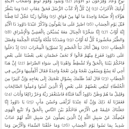
نُوحٍ وَعَادٌ وَفِرْعَوْنُ ذُو الْأَوْتَادِ (12) وَثَمُودُ وَقَوْمُ لُوطٍ وَأَصْحَابُ الْأَيْكَةِ
أُولَئِكَ الْأَحْزَابُ (13) إِنْ كُلٌّ إِلَّا كَذَّبَ الرُّسُلَ فَحَقَّ عِقَابِ (14) وَمَا يَنْظُرُ
هَؤُلَاءِ إِلَّا صَيْحَةً وَاحِدَةً مَا لَهَا مِنْ فَوَاقٍ (15) وَقَالُوا رَبَّنَا عَجِّلْ لَنَا قِطَّنَا
قَبْلَ يَوْمِ الْحِسَابِ (16) اصْبِرْ عَلَى مَا يَقُولُونَ وَاذْكُرْ عَبْدَنَا دَاوُودَ ذَا الْأَيْدِ
إِنَّهُ أَوَّابٌ (17) إِنَّا سَخَّرْنَا الْجِبَالَ مَعَهُ يُسَبِّحْنَ بِالْعَشِيِّ وَالْإِشْرَاقِ (18)
وَالطَّيْرَ مَحْشُورَةً كُلٌّ لَهُ أَوَّابٌ (19) وَشَدَدْنَا مُلْكَهُ وَآَتَيْنَاهُ الْحِكْمَةَ وَفَصْلَ
الْخِطَابِ (20) وَهَلْ أَتَاكَ نَبَأُ الْخَصْمِ إِذْ تَسَوَّرُوا الْمِحْرَابَ (21) إِذْ دَخَلُوا
عَلَى دَاوُودَ فَفَزِعَ مِنْهُمْ قَالُوا لَا تَخَفْ خَصْمَانِ بَغَى بَعْضُنَا عَلَى بَعْضٍ
فَاحْكُمْ بَيْنَنَا بِالْحَقِّ وَلَا تُشْطِطْ وَاهْدِنَا إِلَى سَوَاءِ الصِّرَاطِ (22) إِنَّ هَذَا
أَخِي لَهُ تِسْعٌ وَتِسْعُونَ نَعْجَةً وَلِيَ نَعْجَةٌ وَاحِدَةٌ فَقَالَ أَكْفِلْنِيهَا وَعَزَّنِي فِي
الْخِطَابِ (23) قَالَ لَقَدْ ظَلَمَكَ بِسُؤَالِ نَعْجَتِكَ إِلَى نِعَاجِهِ وَإِنَّ كَثِيرًا مِنَ
الْخُلَطَاءِ لَيَبْغِي بَعْضُهُمْ عَلَى بَعْضٍ إِلَّا الَّذِينَ آَمَنُوا وَعَمِلُوا الصَّالِحَاتِ
وَقَلِيلٌ مَا هُمْ وَظَنَّ دَاوُودُ أَنَّمَا فَتَنَّاهُ فَاسْتَغْفَرَ رَبَّهُ وَخَرَّ رَاكِعًا وَأَنَابَ (24)
فَغَفَرْنَا لَهُ ذَلِكَ وَإِنَّ لَهُ عِنْدَنَا لَزُلْفَى وَحُسْنَ مَآَبٍ (25) يَا دَاوُودُ إِنَّا
جَعَلْنَاكَ خَلِيفَةً فِي الْأَرْضِ فَاحْكُمْ بَيْنَ النَّاسِ بِالْحَقِّ وَلَا تَتَّبِعِ الْهَوَى
فَيُضِلَّكَ عَنْ سَبِيلِ اللَّهِ إِنَّ الَّذِينَ يَضِلُّونَ عَنْ سَبِيلِ اللَّهِ لَهُمْ عَذَابٌ
شَدِيدٌ بِمَا نَسُوا يَوْمَ الْحِسَابِ (26) وَمَا خَلَقْنَا السَّمَاءَ وَالْأَرْضَ وَمَا