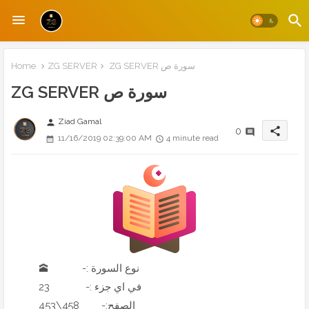
ZG SERVER سورة ص
ZG SERVER
Home
ZG SERVER سورة ص
Ziad Gamal
person
share
0
11/16/2019 02:39:00 AM
4 minute read
🕋 -: نوع السورة
23 -: في اي جزء
453\458 -:الصفح