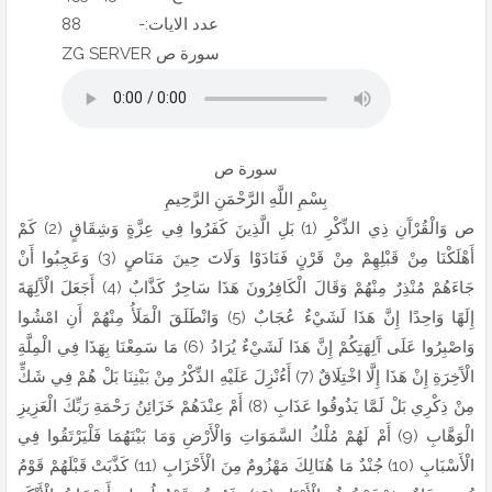
88 -:عدد الايات
ZG SERVER سورة ص
سورة ص
بِسْمِ اللَّهِ الرَّحْمَنِ الرَّحِيمِ
ص وَالْقُرْآَنِ ذِي الذِّكْرِ (1) بَلِ الَّذِينَ كَفَرُوا فِي عِزَّةٍ وَشِقَاقٍ (2) كَمْ
أَهْلَكْنَا مِنْ قَبْلِهِمْ مِنْ قَرْنٍ فَنَادَوْا وَلَاتَ حِينَ مَنَاصٍ (3) وَعَجِبُوا أَنْ
جَاءَهُمْ مُنْذِرٌ مِنْهُمْ وَقَالَ الْكَافِرُونَ هَذَا سَاحِرٌ كَذَّابٌ (4) أَجَعَلَ الْآَلِهَةَ
إِلَهًا وَاحِدًا إِنَّ هَذَا لَشَيْءٌ عُجَابٌ (5) وَانْطَلَقَ الْمَلَأُ مِنْهُمْ أَنِ امْشُوا
وَاصْبِرُوا عَلَى آَلِهَتِكُمْ إِنَّ هَذَا لَشَيْءٌ يُرَادُ (6) مَا سَمِعْنَا بِهَذَا فِي الْمِلَّةِ
الْآَخِرَةِ إِنْ هَذَا إِلَّا اخْتِلَاقٌ (7) أَءُنْزِلَ عَلَيْهِ الذِّكْرُ مِنْ بَيْنِنَا بَلْ هُمْ فِي شَكٍّ
مِنْ ذِكْرِي بَلْ لَمَّا يَذُوقُوا عَذَابِ (8) أَمْ عِنْدَهُمْ خَزَائِنُ رَحْمَةِ رَبِّكَ الْعَزِيزِ
الْوَهَّابِ (9) أَمْ لَهُمْ مُلْكُ السَّمَوَاتِ وَالْأَرْضِ وَمَا بَيْنَهُمَا فَلْيَرْتَقُوا فِي
الْأَسْبَابِ (10) جُنْدٌ مَا هُنَالِكَ مَهْزُومٌ مِنَ الْأَحْزَابِ (11) كَذَّبَتْ قَبْلَهُمْ قَوْمُ