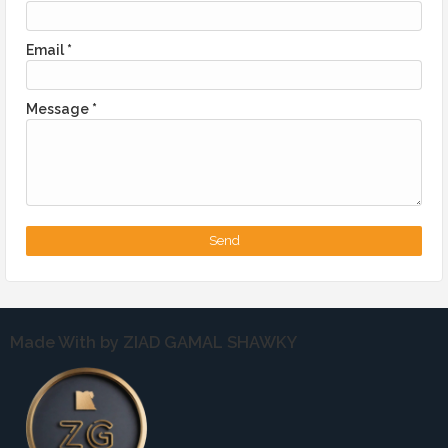
Email
*
Message
*
Made With by ZIAD GAMAL SHAWKY