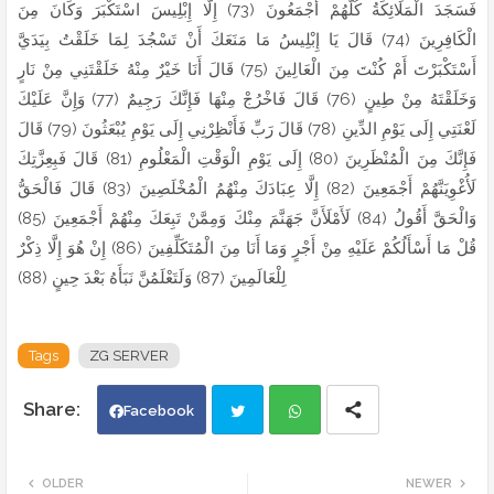
فَسَجَدَ الْمَلَائِكَةُ كُلُّهُمْ أَجْمَعُونَ (73) إِلَّا إِبْلِيسَ اسْتَكْبَرَ وَكَانَ مِنَ
الْكَافِرِينَ (74) قَالَ يَا إِبْلِيسُ مَا مَنَعَكَ أَنْ تَسْجُدَ لِمَا خَلَقْتُ بِيَدَيَّ
أَسْتَكْبَرْتَ أَمْ كُنْتَ مِنَ الْعَالِينَ (75) قَالَ أَنَا خَيْرٌ مِنْهُ خَلَقْتَنِي مِنْ نَارٍ
وَخَلَقْتَهُ مِنْ طِينٍ (76) قَالَ فَاخْرُجْ مِنْهَا فَإِنَّكَ رَجِيمٌ (77) وَإِنَّ عَلَيْكَ
لَعْنَتِي إِلَى يَوْمِ الدِّينِ (78) قَالَ رَبِّ فَأَنْظِرْنِي إِلَى يَوْمِ يُبْعَثُونَ (79) قَالَ
فَإِنَّكَ مِنَ الْمُنْظَرِينَ (80) إِلَى يَوْمِ الْوَقْتِ الْمَعْلُومِ (81) قَالَ فَبِعِزَّتِكَ
لَأُغْوِيَنَّهُمْ أَجْمَعِينَ (82) إِلَّا عِبَادَكَ مِنْهُمُ الْمُخْلَصِينَ (83) قَالَ فَالْحَقُّ
وَالْحَقَّ أَقُولُ (84) لَأَمْلَأَنَّ جَهَنَّمَ مِنْكَ وَمِمَّنْ تَبِعَكَ مِنْهُمْ أَجْمَعِينَ (85)
قُلْ مَا أَسْأَلُكُمْ عَلَيْهِ مِنْ أَجْرٍ وَمَا أَنَا مِنَ الْمُتَكَلِّفِينَ (86) إِنْ هُوَ إِلَّا ذِكْرٌ
لِلْعَالَمِينَ (87) وَلَتَعْلَمُنَّ نَبَأَهُ بَعْدَ حِينٍ (88)
Tags
ZG SERVER
Facebook
Twi
Wh
OLDER
NEWER