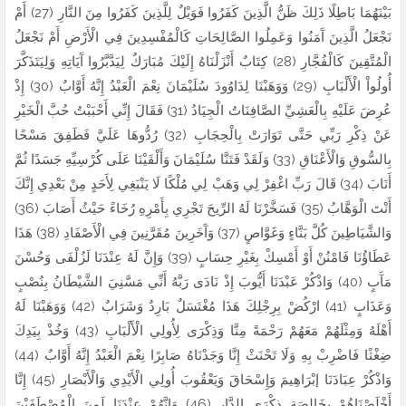
بَيْنَهُمَا بَاطِلًا ذَلِكَ ظَنُّ الَّذِينَ كَفَرُوا فَوَيْلٌ لِلَّذِينَ كَفَرُوا مِنَ النَّارِ (27) أَمْ
نَجْعَلُ الَّذِينَ آَمَنُوا وَعَمِلُوا الصَّالِحَاتِ كَالْمُفْسِدِينَ فِي الْأَرْضِ أَمْ نَجْعَلُ
الْمُتَّقِينَ كَالْفُجَّارِ (28) كِتَابٌ أَنْزَلْنَاهُ إِلَيْكَ مُبَارَكٌ لِيَدَّبَّرُوا آَيَاتِهِ وَلِيَتَذَكَّرَ
أُولُواْ الْأَلْبَابِ (29) وَوَهَبْنَا لِدَاوُودَ سُلَيْمَانَ نِعْمَ الْعَبْدُ إِنَّهُ أَوَّابٌ (30) إِذْ
عُرِضَ عَلَيْهِ بِالْعَشِيِّ الصَّافِنَاتُ الْجِيَادُ (31) فَقَالَ إِنِّي أَحْبَبْتُ حُبَّ الْخَيْرِ
عَنْ ذِكْرِ رَبِّي حَتَّى تَوَارَتْ بِالْحِجَابِ (32) رُدُّوهَا عَلَيَّ فَطَفِقَ مَسْحًا
بِالسُّوقِ وَالْأَعْنَاقِ (33) وَلَقَدْ فَتَنَّا سُلَيْمَانَ وَأَلْقَيْنَا عَلَى كُرْسِيِّهِ جَسَدًا ثُمَّ
أَنَابَ (34) قَالَ رَبِّ اغْفِرْ لِي وَهَبْ لِي مُلْكًا لَا يَنْبَغِي لِأَحَدٍ مِنْ بَعْدِي إِنَّكَ
أَنْتَ الْوَهَّابُ (35) فَسَخَّرْنَا لَهُ الرِّيحَ تَجْرِي بِأَمْرِهِ رُخَاءً حَيْثُ أَصَابَ (36)
وَالشَّيَاطِينَ كُلَّ بَنَّاءٍ وَغَوَّاصٍ (37) وَآَخَرِينَ مُقَرَّنِينَ فِي الْأَصْفَادِ (38) هَذَا
عَطَاؤُنَا فَامْنُنْ أَوْ أَمْسِكْ بِغَيْرِ حِسَابٍ (39) وَإِنَّ لَهُ عِنْدَنَا لَزُلْفَى وَحُسْنَ
مَآَبٍ (40) وَاذْكُرْ عَبْدَنَا أَيُّوبَ إِذْ نَادَى رَبَّهُ أَنِّي مَسَّنِيَ الشَّيْطَانُ بِنُصْبٍ
وَعَذَابٍ (41) ارْكُضْ بِرِجْلِكَ هَذَا مُغْتَسَلٌ بَارِدٌ وَشَرَابٌ (42) وَوَهَبْنَا لَهُ
أَهْلَهُ وَمِثْلَهُمْ مَعَهُمْ رَحْمَةً مِنَّا وَذِكْرَى لِأُولِي الْأَلْبَابِ (43) وَخُذْ بِيَدِكَ
ضِغْثًا فَاضْرِبْ بِهِ وَلَا تَحْنَثْ إِنَّا وَجَدْنَاهُ صَابِرًا نِعْمَ الْعَبْدُ إِنَّهُ أَوَّابٌ (44)
وَاذْكُرْ عِبَادَنَا إبْرَاهِيمَ وَإِسْحَاقَ وَيَعْقُوبَ أُولِي الْأَيْدِي وَالْأَبْصَارِ (45) إِنَّا
أَخْلَصْنَاهُمْ بِخَالِصَةٍ ذِكْرَى الدَّارِ (46) وَإِنَّهُمْ عِنْدَنَا لَمِنَ الْمُصْطَفَيْنَ