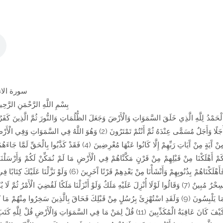
سورة الان
بِسْمِ اللَّهِ الرَّحْمَنِ الرَّحِي