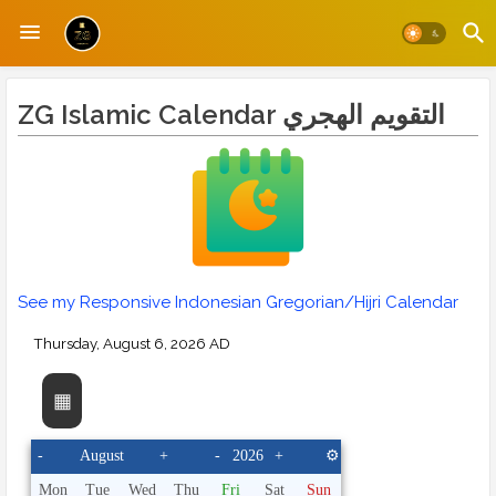
ZG Islamic Calendar التقويم الهجري
See my Responsive Indonesian Gregorian/Hijri Calendar
▦
-
+
-
+
⚙
Mon
Tue
Wed
Thu
Fri
Sat
Sun